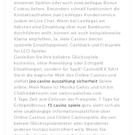
einzelnen Spielen oder auch zumLeoVegas Bonus
Codezu liefern. Besonders schnell funktioniert die
Kontaktaufnahme zum LeoVegas Kundenservice
zudem im Live Chat. Wenn bei LeoVegas am
liebsten eine Einzahlung über euer Bankkonto
durchführen wollt, können wir euch beispielsweise
Klarna empfehlen. Ja, viele Casinos bieten
spezielle Einzahlungsboni, Cashback und Freispiele
für LEO-Spieler.
Genießen Sie ihre beliebte Glücksspiele
kostenlos, ohne Anmeldung oder Echtgeld
Einzahlungen, sondern für Spaß! CasinoHEX führt
Sie in die magische Welt des Online Casinos und
vielfalt
joo casino auszahlung sicherheit
Spiele
online. Mein Name ist Monika Gehts und ich bin
Chefredakteurin von swisscasinohex.com.
3 Tage Zeit zum Einlösen der Freispiele, 7 Tage für
Echtgeldbonus.
f1 casino spiele
.guru sieht sich als
eine unabhängige Informationsplattform über
Online Casinos und Online Casinospiele, die von
keinem Glücksspielanbieter oder irgendeiner
anderen Instanz kontrolliert wird. Wenn Sie