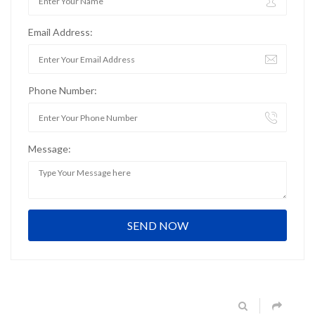
Email Address:
Phone Number:
Message: