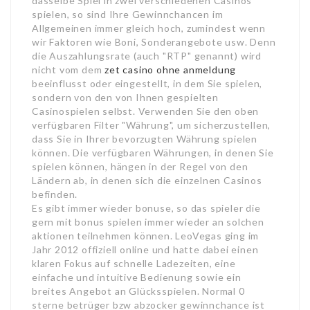
dasselbe Spiel in zwei verschiedenen Casinos
spielen, so sind Ihre Gewinnchancen im
Allgemeinen immer gleich hoch, zumindest wenn
wir Faktoren wie Boni, Sonderangebote usw. Denn
die Auszahlungsrate (auch "RTP" genannt) wird
nicht vom dem
zet casino ohne anmeldung
beeinflusst oder eingestellt, in dem Sie spielen,
sondern von den von Ihnen gespielten
Casinospielen selbst. Verwenden Sie den oben
verfügbaren Filter "Währung", um sicherzustellen,
dass Sie in Ihrer bevorzugten Währung spielen
können. Die verfügbaren Währungen, in denen Sie
spielen können, hängen in der Regel von den
Ländern ab, in denen sich die einzelnen Casinos
befinden.
Es gibt immer wieder bonuse, so das spieler die
gern mit bonus spielen immer wieder an solchen
aktionen teilnehmen können. LeoVegas ging im
Jahr 2012 offiziell online und hatte dabei einen
klaren Fokus auf schnelle Ladezeiten, eine
einfache und intuitive Bedienung sowie ein
breites Angebot an Glücksspielen. Normal 0
sterne betrüger bzw abzocker gewinnchance ist