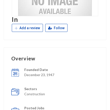
In
Add a review
Follow
Overview
Founded Date
December 23, 1947
Sectors
Construction
Posted Jobs