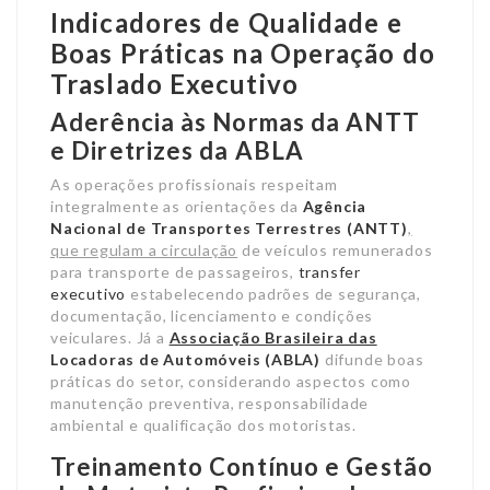
Indicadores de Qualidade e
Boas Práticas na Operação do
Traslado Executivo
Aderência às Normas da ANTT
e Diretrizes da ABLA
As operações profissionais respeitam
integralmente as orientações da
Agência
Nacional de Transportes Terrestres (ANTT)
,
que regulam a circulação
de veículos remunerados
para transporte de passageiros,
transfer
executivo
estabelecendo padrões de segurança,
documentação, licenciamento e condições
veiculares. Já a
Associação Brasileira das
Locadoras de Automóveis (ABLA)
difunde boas
práticas do setor, considerando aspectos como
manutenção preventiva, responsabilidade
ambiental e qualificação dos motoristas.
Treinamento Contínuo e Gestão