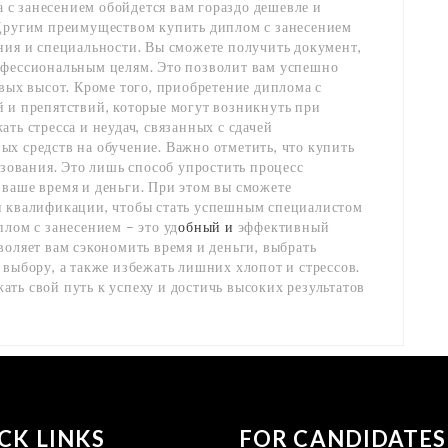
с занесением обойдется вам гораздо дешевле и
 Другим преимуществом купить диплом с занесением
ния и специальности. Вы сможете получить документ,
офессиональным целям. Это позволит вам успешно
овых высот. Кроме того, приобретение диплома с
 и препятствий, которые могут возникнуть при
ть стресса и неудач, связанных с сдачей
х средств на обучение. Важно отметить, что купить
азования. Это лишь способ упростить процесс
ваше время и деньги. При этом вы сможете
и квалификации, чтобы стать успешным специалистом
лом с занесением – это уд
обный и
эффективный
воляет вам сэкономить время и деньги, выбрать
 выбору, а также избежать лишних хлопот и стрессов.
ть свой путь к успеху и достичь высоких результатов
CK LINKS
FOR CANDIDATES