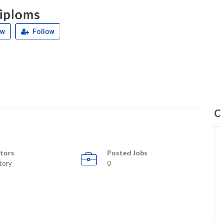
iploms
ew
Follow
C
tors
Posted Jobs
tory
0