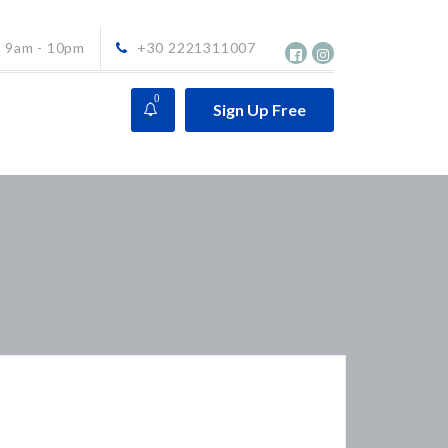
9am - 10pm
+30 2221311007
0
Sign Up Free