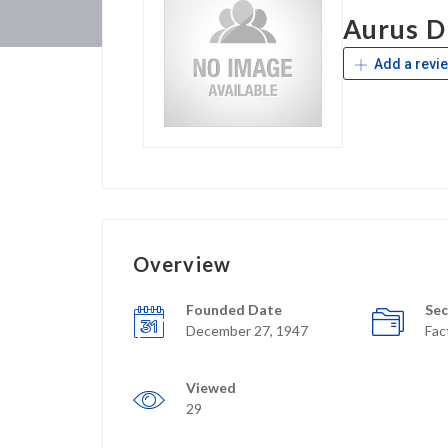
Aurus D
Add a revi
Overview
Founded Date
Sec
December 27, 1947
Fac
Viewed
29