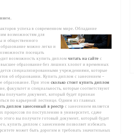
ением.
акторов успеха в современном мире.
Обладание
шим возможностям для
ты и общественного
 образование можно легко и
 возможности посещать
ходит возможность купить диплом
читать на сайте
с
е высшее образование без лишних хлопот и временных
ведется специализированными учреждениями, которые
тов об образовании. Купить диплом с занесением –
ее образование. При этом
сколько стоит купить диплом
е, факультет и специальность, которые соответствуют
вы получаете документ, который будет признан
ться по карьерной лестнице. Одним из главных
ть диплом занесенный в реестр
с занесением является
х процессов по поступлению в университет, сдаче
о этого вы получите готовый документ, который будет
ого, купить диплом с занесением позволяет избежать
рситете может быть дорогим и требовать значительных