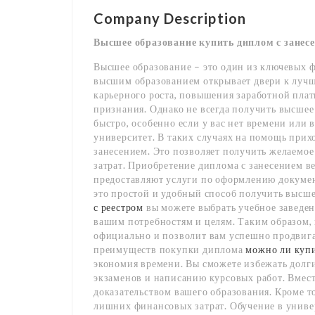
Company Description
Высшее образование купить диплом с занес
Высшее образование – это один из ключевых ф
высшим образованием открывает двери к луч
карьерного роста, повышения заработной пла
признания. Однако не всегда получить высшее
быстро, особенно если у вас нет времени или
университет. В таких случаях на помощь при
занесением. Это позволяет получить желаемо
затрат. Приобретение диплома с занесением 
предоставляют услуги по оформлению докумен
это простой и удобный способ получить высш
с реестром
вы можете выбрать учебное заведени
вашим потребностям и целям. Таким образом, 
официально и позволит вам успешно продвига
преимуществ покупки диплома
можно ли купи
экономия времени. Вы сможете избежать долги
экзаменов и написанию курсовых работ. Вмест
доказательством вашего образования. Кроме т
лишних финансовых затрат. Обучение в униве