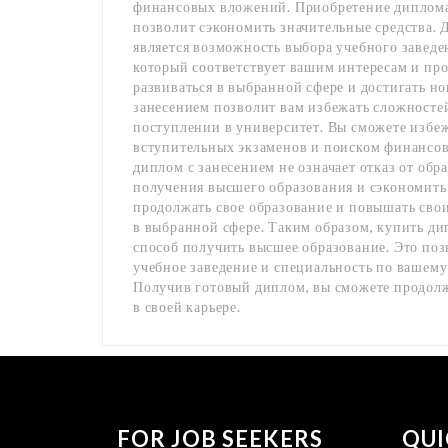
финансовых вложений. Приобретение диплома 
позволит сэкономить значительные средства.
является возможность выбора учебного заведе
который соответствует вашим интересам и пр
развиваться в выбранной сфере и достигать н
занесением позволит вам избежать сложностей
поступлении в университет. Вы сможете избежа
вступительных экзаменов и поиском финансовы
диплом с занесением не означает отказ от обр
получения высшего образования и сэкономить 
продолжать свое образование и повышать сво
в выбранной сфере. Таким образом, купить дип
способ получить высшее образование. Это поз
учебное заведение и специальность по вашему
Получив готовый диплом, вы сможете продолжа
в своей карьере.
FOR JOB SEEKERS
QUI