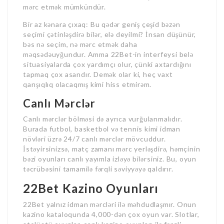
mərc etmək mümkündür.
Bir az kənara çıxaq: Bu qədər geniş çeşid bəzən
seçimi çətinləşdirə bilər, elə deyilmi? İnsan düşünür,
bəs nə seçim, nə mərc etmək daha
məqsədəuyğundur. Amma 22Bet-in interfeysi belə
situasiyalarda çox yardımçı olur, çünki axtardığını
tapmaq çox asandır. Demək olar ki, heç vaxt
qarışıqlıq olacaqmış kimi hiss etmirəm.
Canlı Mərclər
Canlı mərclər bölməsi də ayrıca vurğulanmalıdır.
Burada futbol, basketbol və tennis kimi idman
növləri üzrə 24/7 canlı mərclər mövcuddur.
İstəyirsinizsə, matç zamanı mərc yerləşdirə, həmçinin
bəzi oyunları canlı yayımla izləyə bilərsiniz. Bu, oyun
təcrübəsini tamamilə fərqli səviyyəyə qaldırır.
22Bet Kazino Oyunları
22Bet yalnız idman mərcləri ilə məhdudlaşmır. Onun
kazino kataloqunda 4,000-dən çox oyun var. Slotlar,