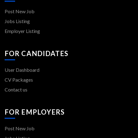
Post New Job
Jobs Listing
Employer Listing
FOR CANDIDATES
User Dashboard
CV Packages
Contact us
FOR EMPLOYERS
Post New Job