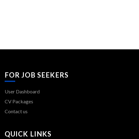
FOR JOB SEEKERS
User Dashboard
CV Packages
Contact us
QUICK LINKS