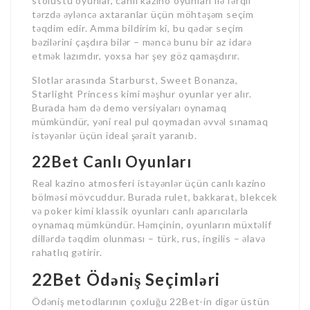
stolüstü oyunlar, canlı kazino oyunları ilə fərqli
tərzdə əyləncə axtaranlar üçün möhtəşəm seçim
təqdim edir. Amma bildirim ki, bu qədər seçim
bəzilərini çaşdıra bilər – məncə bunu bir az idarə
etmək lazımdır, yoxsa hər şey göz qamaşdırır.
Slotlar arasında Starburst, Sweet Bonanza,
Starlight Princess kimi məşhur oyunlar yer alır.
Burada həm də demo versiyaları oynamaq
mümkündür, yəni real pul qoymadan əvvəl sınamaq
istəyənlər üçün ideal şərait yaranıb.
22Bet Canlı Oyunları
Real kazino atmosferi istəyənlər üçün canlı kazino
bölməsi mövcuddur. Burada rulet, bakkarat, blekcek
və poker kimi klassik oyunları canlı aparıcılarla
oynamaq mümkündür. Həmçinin, oyunların müxtəlif
dillərdə təqdim olunması – türk, rus, ingilis – əlavə
rahatlıq gətirir.
22Bet Ödəniş Seçimləri
Ödəniş metodlarının çoxluğu 22Bet-in digər üstün