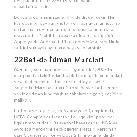
oyunçuların məhz 22Bet-i seçməsinin
səbəblərindəndir.
Bonus proqramının zənginliyi də diqqət çəkir. Hər
kəs üçün bir şey var – istər yeni başlayanlar, istərsə
də təcrübəli oyunçular üçün xüsusi kampaniyalar
mövcuddur. Mobil təcrübə isə olduqca səliqəlidir;
Apple ya da Android istifadə edirsinizsə, rahatlıqla
tətbiqi yükləyib oyunlara başlaya bilərsiniz.
22Bet-də İdman Mərcləri
60-dan çox idman növü üzrə gündəlik 1,000-dən
artıq hadisə təklif edən bu platforma, idman mərcləri
sevənləri məmnun etmək üçün kifayət qədər
zəngindir. Mərc bazarları futbol, basketbol, tennis
və kiberidman kimi məşhur sahələrdən geniş çeşidlərə
malikdir.
Futbol azarkeşləri üçün Azərbaycan Çempionatı,
UEFA Çempionlar Liqası və La Liqa kimi populyar
liqalar mövcuddur. Basketbol həvəskarları NBA və
Avroliqa mərclərini seçə bilərlər. Hətta kiberidman
üzrə Counter Strike və Dota 2 kimi oyunlarda da