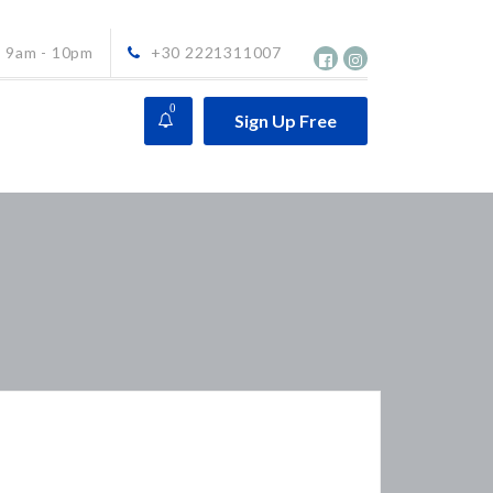
9am - 10pm
+30 2221311007
0
Sign Up Free