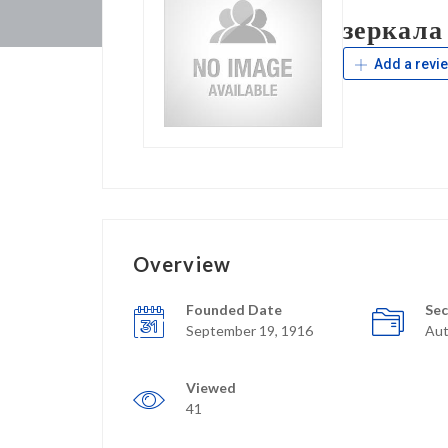
зеркала
Add a revi
Overview
Founded Date
Sec
September 19, 1916
Aut
Viewed
41