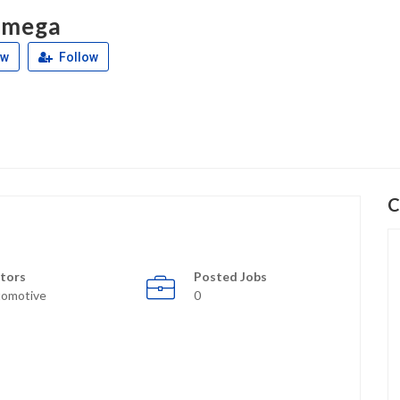
 mega
ew
Follow
C
tors
Posted Jobs
omotive
0