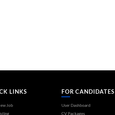
CK LINKS
FOR CANDIDATES
New Job
User Dashboard
isting
CV Packages