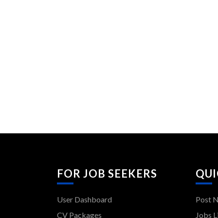
FOR JOB SEEKERS
QUI
User Dashboard
Post 
CV Packages
Jobs L